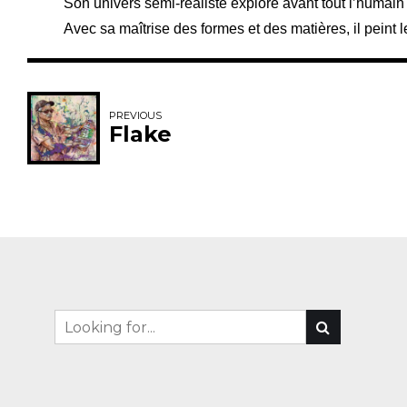
Son univers semi-réaliste explore avant tout l’humain 
Avec sa maîtrise des formes et des matières, il peint le
PREVIOUS
Flake