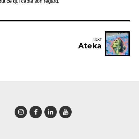
out ce qui capte son regard.
NEXT
Ateka