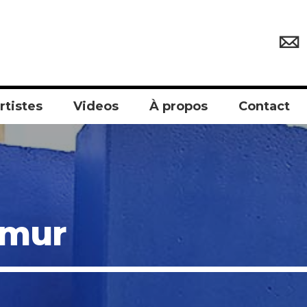
rtistes
Videos
À propos
Contact
amur