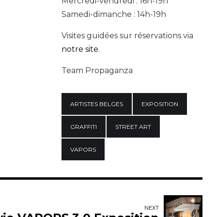
Mercredi-vendredi : 16h-19h
Samedi-dimanche : 14h-19h
Visites guidées sur réservations via
notre site
.
Team Propaganza
ARTISTES BELGES
EXPOSITION
GRAFFITI
STREET ART
VAPORS
NEXT