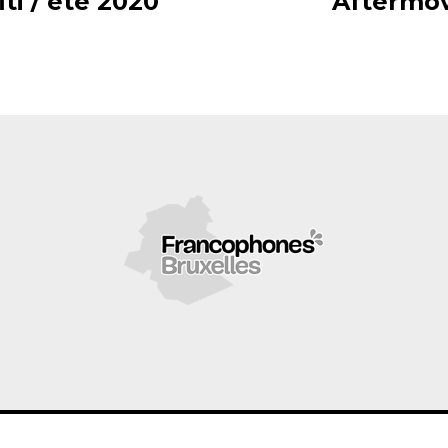
iti / été 2020
Aftermov